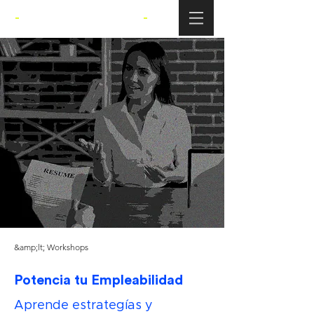
-
SAPIENS ACADEMY
-
&amp;lt; Workshops
Potencia tu Empleabilidad
Aprende estrategías y