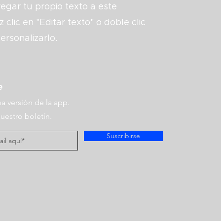
gar tu propio texto a este
 clic en "Editar texto" o doble clic
ersonalizarlo.
e
a versión de la app.
uestro boletín.
Suscribirse