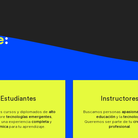
e
:
Estudiantes
Instructore
s cursos y diplomados de
alto
Buscamos personas
apasiona
bre
tecnologías emergentes
,
educación
y la
tecnolo
 una experiencia
completa
y
Queremos ser parte de tu
cr
mica
para tu aprendizaje.
profesional
.