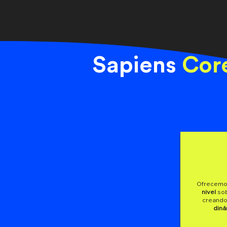
Sapiens
Cor
Ofrecemo
nivel
so
creando
diná