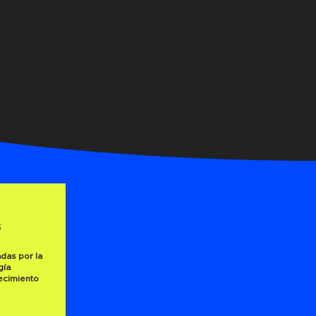
s
das por la
gía
.
ecimiento