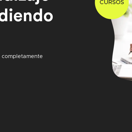
CURSOS
ediendo
s completamente