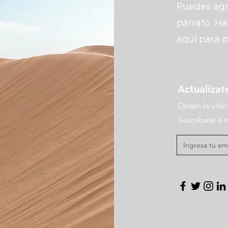
Puedes agre
párrafo. Haz
aquí para p
Actualízat
Obtén la últim
Suscríbete a n