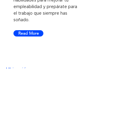
habilidades para mejorar tu
empleabilidad y prepárate para
el trabajo que siempre has
soñado.
Read More
Ubicación
Groundwork, Torre 2 Corporativo
SANTAMARIA, Blvd. Díaz Ordaz 123, Santa
María, 64650 Monterrey, N.L.
Síguenos